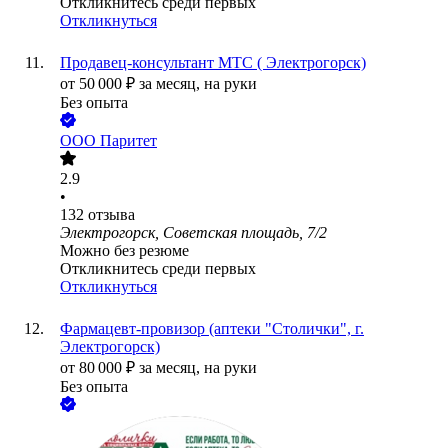
Откликнитесь среди первых
Откликнуться
Продавец-консультант МТС ( Электрогорск)
от
50 000
₽
за месяц,
на руки
Без опыта
ООО
Паритет
2.9
•
132
отзыва
Электрогорск, Советская площадь, 7/2
Можно без резюме
Откликнитесь среди первых
Откликнуться
Фармацевт-провизор (аптеки "Столички", г.
Электрогорск)
от
80 000
₽
за месяц,
на руки
Без опыта