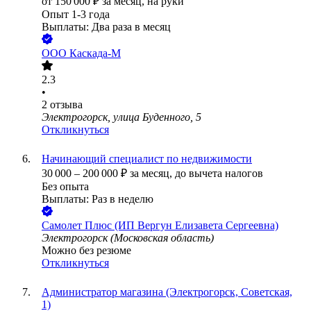
от
150 000
₽
за месяц,
на руки
Опыт 1-3 года
Выплаты: Два раза в месяц
ООО
Каскада-М
2.3
•
2
отзыва
Электрогорск, улица Буденного, 5
Откликнуться
Начинающий специалист по недвижимости
30 000
–
200 000
₽
за месяц,
до вычета налогов
Без опыта
Выплаты: Раз в неделю
Самолет Плюс (ИП Вергун Елизавета Сергеевна)
Электрогорск (Московская область)
Можно без резюме
Откликнуться
Администратор магазина (Электрогорск, Советская,
1)